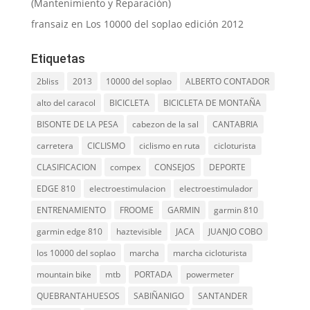
(Mantenimiento y Reparación)
fransaiz
en
Los 10000 del soplao edición 2012
Etiquetas
2bliss
2013
10000 del soplao
ALBERTO CONTADOR
alto del caracol
BICICLETA
BICICLETA DE MONTAÑA
BISONTE DE LA PESA
cabezon de la sal
CANTABRIA
carretera
CICLISMO
ciclismo en ruta
cicloturista
CLASIFICACION
compex
CONSEJOS
DEPORTE
EDGE 810
electroestimulacion
electroestimulador
ENTRENAMIENTO
FROOME
GARMIN
garmin 810
garmin edge 810
haztevisible
JACA
JUANJO COBO
los 10000 del soplao
marcha
marcha cicloturista
mountain bike
mtb
PORTADA
powermeter
QUEBRANTAHUESOS
SABIÑANIGO
SANTANDER