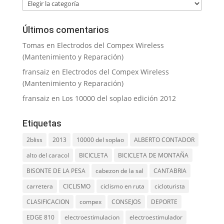
Categorías
Últimos comentarios
Tomas
en
Electrodos del Compex Wireless
(Mantenimiento y Reparación)
fransaiz
en
Electrodos del Compex Wireless
(Mantenimiento y Reparación)
fransaiz
en
Los 10000 del soplao edición 2012
Etiquetas
2bliss
2013
10000 del soplao
ALBERTO CONTADOR
alto del caracol
BICICLETA
BICICLETA DE MONTAÑA
BISONTE DE LA PESA
cabezon de la sal
CANTABRIA
carretera
CICLISMO
ciclismo en ruta
cicloturista
CLASIFICACION
compex
CONSEJOS
DEPORTE
EDGE 810
electroestimulacion
electroestimulador