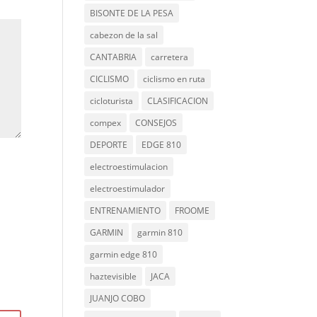
BISONTE DE LA PESA
cabezon de la sal
CANTABRIA
carretera
CICLISMO
ciclismo en ruta
cicloturista
CLASIFICACION
compex
CONSEJOS
DEPORTE
EDGE 810
electroestimulacion
electroestimulador
ENTRENAMIENTO
FROOME
GARMIN
garmin 810
garmin edge 810
haztevisible
JACA
JUANJO COBO