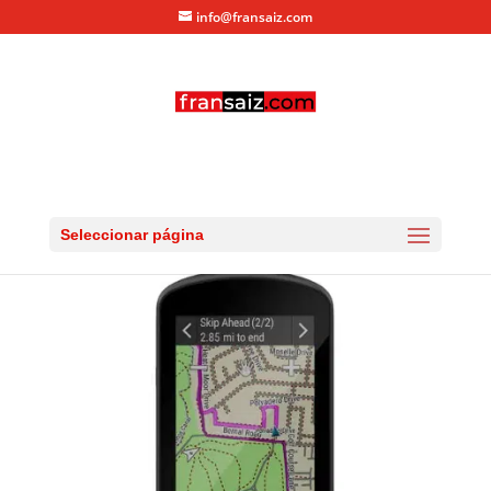
info@fransaiz.com
garmin-edge-1030-plus
por
fransaiz
|
Jun 28, 2020
|
0 Comentarios
Seleccionar página