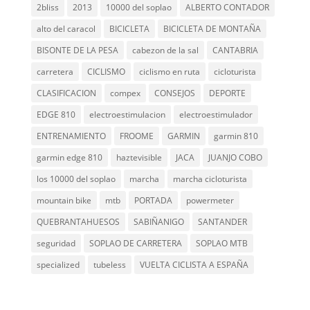
2bliss
2013
10000 del soplao
ALBERTO CONTADOR
alto del caracol
BICICLETA
BICICLETA DE MONTAÑA
BISONTE DE LA PESA
cabezon de la sal
CANTABRIA
carretera
CICLISMO
ciclismo en ruta
cicloturista
CLASIFICACION
compex
CONSEJOS
DEPORTE
EDGE 810
electroestimulacion
electroestimulador
ENTRENAMIENTO
FROOME
GARMIN
garmin 810
garmin edge 810
haztevisible
JACA
JUANJO COBO
los 10000 del soplao
marcha
marcha cicloturista
mountain bike
mtb
PORTADA
powermeter
QUEBRANTAHUESOS
SABIÑANIGO
SANTANDER
seguridad
SOPLAO DE CARRETERA
SOPLAO MTB
specialized
tubeless
VUELTA CICLISTA A ESPAÑA