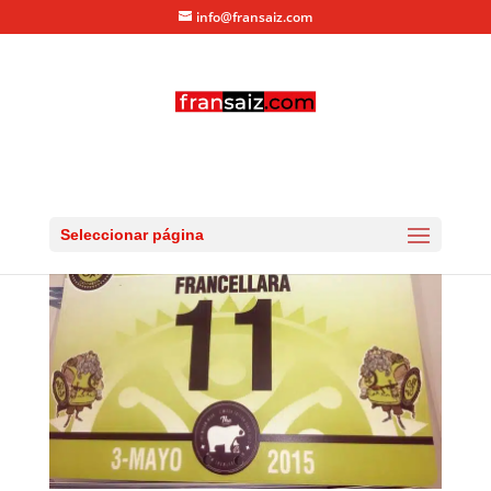
info@fransaiz.com
dorsal01
por
fransaiz
|
May 3, 2015
|
0 Comentarios
Seleccionar página