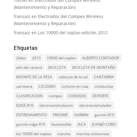
Tomas
en
Electrodos del Compex Wireless
(Mantenimiento y Reparación)
fransaiz
en
Electrodos del Compex Wireless
(Mantenimiento y Reparación)
fransaiz
en
Los 10000 del soplao edición 2012
Etiquetas
2bliss
2013
10000 del soplao
ALBERTO CONTADOR
alto del caracol
BICICLETA
BICICLETA DE MONTAÑA
BISONTE DE LA PESA
cabezon de la sal
CANTABRIA
carretera
CICLISMO
ciclismo en ruta
cicloturista
CLASIFICACION
compex
CONSEJOS
DEPORTE
EDGE 810
electroestimulacion
electroestimulador
ENTRENAMIENTO
FROOME
GARMIN
garmin 810
garmin edge 810
haztevisible
JACA
JUANJO COBO
los 10000 del soplao
marcha
marcha cicloturista