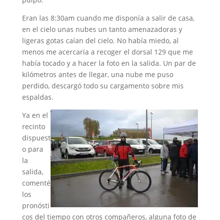
Eran las 8:30am cuando me disponía a salir de casa,
en el cielo unas nubes un tanto amenazadoras y
ligeras gotas caían del cielo. No había miedo, al
menos me acercaría a recoger el dorsal 129 que me
había tocado y a hacer la foto en la salida. Un par de
kilómetros antes de llegar, una nube me puso
perdido, descargó todo su cargamento sobre mis
espaldas.
Ya en el
recinto
dispuest
o para
la
salida,
comenté
los
pronósti
cos del tiempo con otros compañeros, alguna foto de