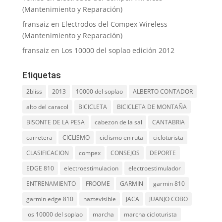
(Mantenimiento y Reparación)
fransaiz
en
Electrodos del Compex Wireless
(Mantenimiento y Reparación)
fransaiz
en
Los 10000 del soplao edición 2012
Etiquetas
2bliss
2013
10000 del soplao
ALBERTO CONTADOR
alto del caracol
BICICLETA
BICICLETA DE MONTAÑA
BISONTE DE LA PESA
cabezon de la sal
CANTABRIA
carretera
CICLISMO
ciclismo en ruta
cicloturista
CLASIFICACION
compex
CONSEJOS
DEPORTE
EDGE 810
electroestimulacion
electroestimulador
ENTRENAMIENTO
FROOME
GARMIN
garmin 810
garmin edge 810
haztevisible
JACA
JUANJO COBO
los 10000 del soplao
marcha
marcha cicloturista